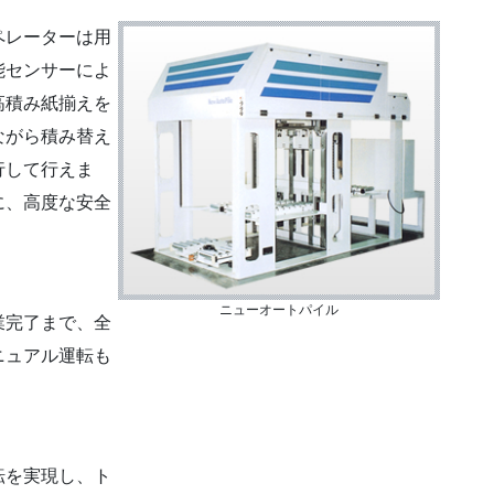
ペレーターは用
能センサーによ
高積み紙揃えを
ながら積み替え
行して行えま
に、高度な安全
ニューオートパイル
業完了まで、全
ニュアル運転も
転を実現し、ト