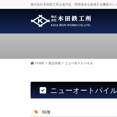
コ
ナ
株式会社木田鉄工所は省力化・環境保全を達成する機器やシ
ン
ビ
テ
ゲ
ン
ー
ツ
シ
に
ョ
移
ン
動
に
移
動
HOME
製品情報
ニューオートパイル
ニューオートパイ
特徴