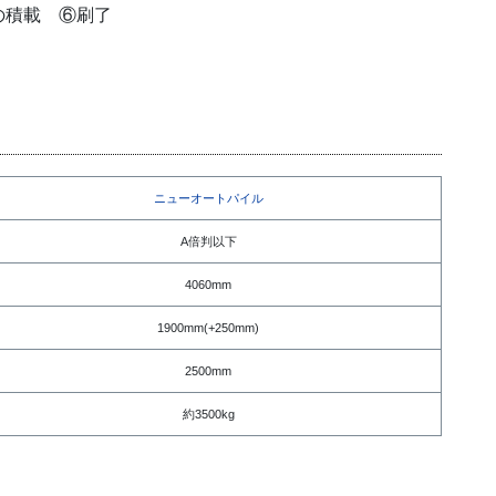
の積載 ⑥刷了
ニューオートパイル
A倍判以下
4060mm
1900mm(+250mm)
2500mm
約3500kg