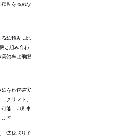
の精度を高めな
よる紙積みに比
機と組み合わ
作業効率は飛躍
用紙を迅速確実
ォークリフト、
が可能。印刷事
けます。
え ③板取りで