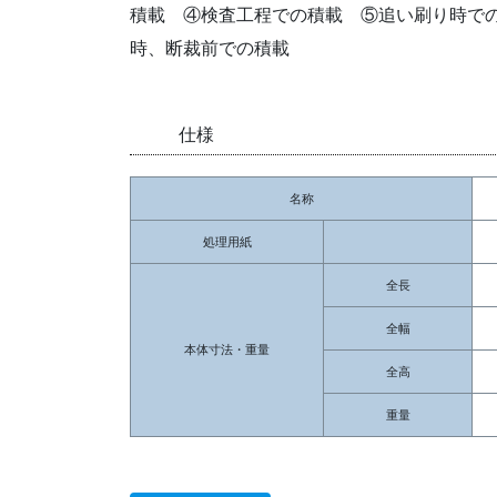
積載 ④検査工程での積載 ⑤追い刷り時で
時、断裁前での積載
仕様
名称
処理用紙
全長
全幅
本体寸法・重量
全高
重量